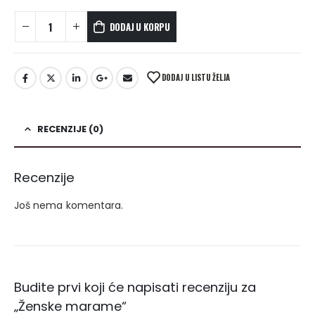
DODAJ U KORPU
DODAJ U LISTU ŽELJA
RECENZIJE (0)
Recenzije
Još nema komentara.
Budite prvi koji će napisati recenziju za
„Ženske marame“