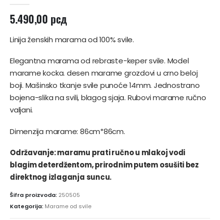
5.490,00
рсд
Linija ženskih marama od 100% svile.
Elegantna marama od rebraste-keper svile. Model
marame kocka. desen marame grozdovi u crno beloj
boji. Mašinsko tkanje svile punoće 14mm. Jednostrano
bojena-slika na svili, blagog sjaja. Rubovi marame ručno
valjani.
Dimenzija marame: 86cm*86cm.
Održavanje: maramu prati ručno u mlakoj vodi
blagim deterdžentom, prirodnim putem osušiti bez
direktnog izlaganja suncu.
Šifra proizvoda:
250505
Kategorija:
Marame od svile