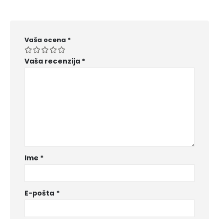
Vaša ocena
*
Vaša recenzija
*
Ime
*
E-pošta
*