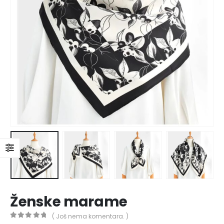
Ženske marame
( Još nema komentara. )
0
out of 5