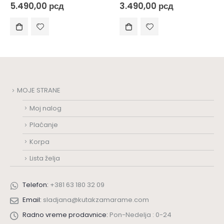
0
out of 5
0
out of 5
5.490,00
рсд
3.490,00
рсд
MOJE STRANE
Moj nalog
Plaćanje
Korpa
Lista želja
Telefon:
+381 63 180 32 09
Email:
sladjana@kutakzamarame.com
Radno vreme prodavnice:
Pon-Nedelja : 0-24