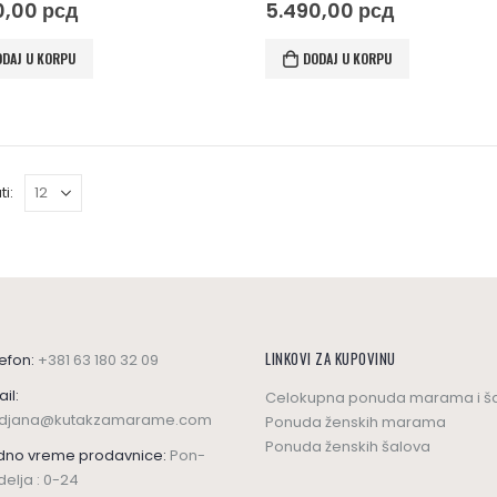
of 5
0
out of 5
0,00
рсд
5.490,00
рсд
ODAJ U KORPU
DODAJ U KORPU
ti:
LINKOVI ZA KUPOVINU
efon:
+381 63 180 32 09
il:
Celokupna ponuda marama i š
adjana@kutakzamarame.com
Ponuda ženskih marama
Ponuda ženskih šalova
dno vreme prodavnice:
Pon-
elja : 0-24