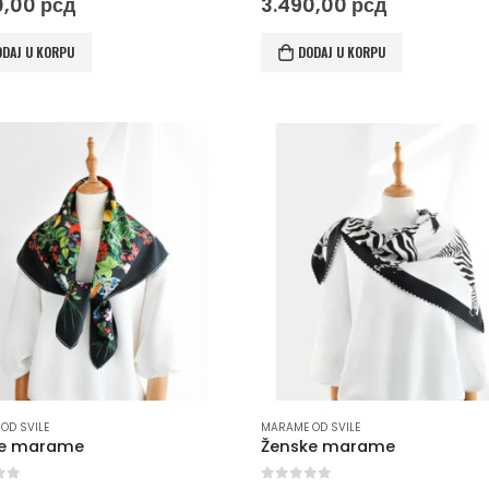
0,00
рсд
3.490,00
рсд
ODAJ U KORPU
DODAJ U KORPU
OD SVILE
MARAME OD SVILE
ke marame
Ženske marame