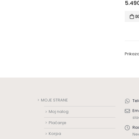
0
out 
5.49
D
Prikaza
MOJE STRANE
Tel
Ema
Moj nalog
sl
Plaćanje
Ra
Korpa
Ned