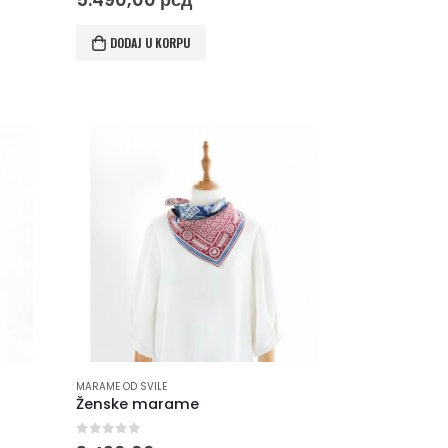
DODAJ U KORPU
MARAME OD SVILE
Ženske marame
0
out of 5