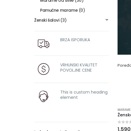
Marame od svile
(30)
Pamučne marame
(0)
Ženski šalovi
(3)
BRZA ISPORUKA
VRHUNSKI KVALITET
Poređa
POVOLJNE CENE
This is custom heading
element
MARAME 
Žens
0
out 
1.59