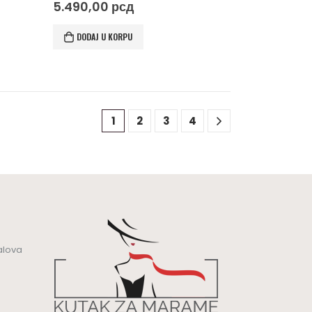
0
out of 5
5.490,00
рсд
DODAJ U KORPU
1
2
3
4
alova