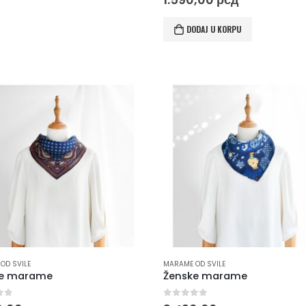
DODAJ U KORPU
OD SVILE
MARAME OD SVILE
ke marame
Ženske marame
of 5
0
out of 5