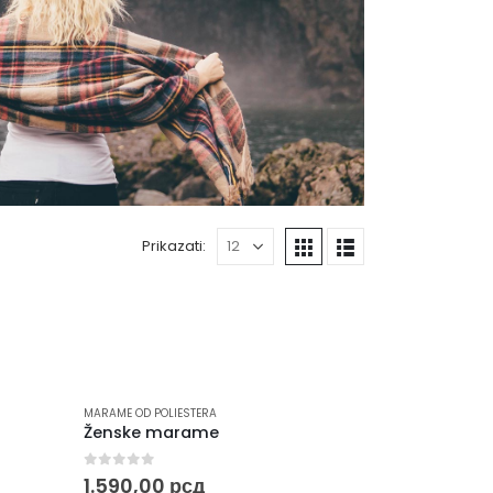
Prikazati:
MARAME OD POLIESTERA
Ženske marame
0
out of 5
1.590,00
рсд