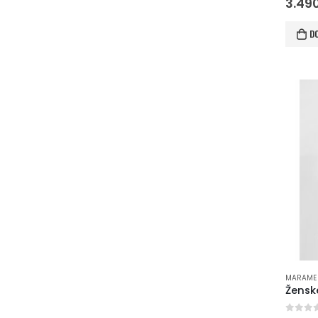
3.49
D
MARAME 
Žens