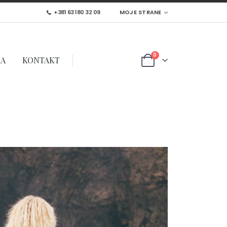
+381 63 180 32 09
MOJE STRANE
0
MA
KONTAKT