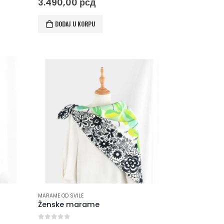
3.490,00
рсд
DODAJ U KORPU
MARAME OD SVILE
Ženske marame