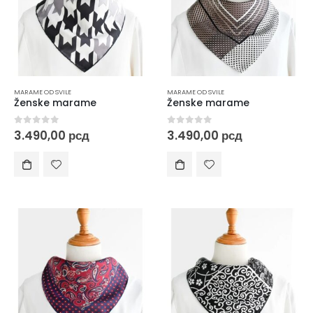
MARAME OD SVILE
MARAME OD SVILE
Ženske marame
Ženske marame
0
out of 5
0
out of 5
3.490,00
рсд
3.490,00
рсд