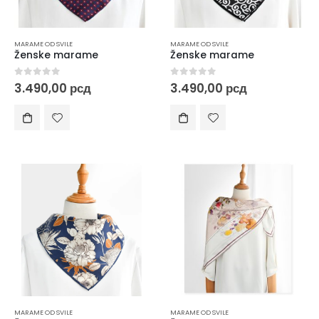
MARAME OD SVILE
MARAME OD SVILE
Ženske marame
Ženske marame
0
out of 5
0
out of 5
3.490,00
рсд
3.490,00
рсд
MARAME OD SVILE
MARAME OD SVILE