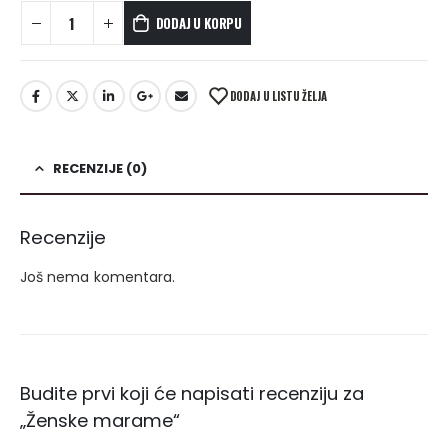
DODAJ U KORPU
DODAJ U LISTU ŽELJA
RECENZIJE (0)
Recenzije
Još nema komentara.
Budite prvi koji će napisati recenziju za
„Ženske marame“