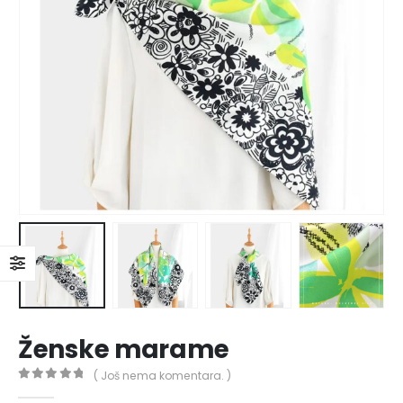
Ženske marame
( Još nema komentara. )
0
out of 5