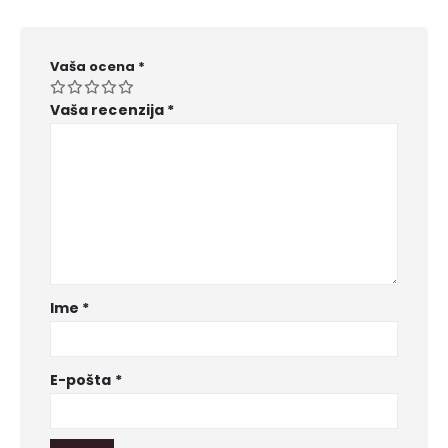
Vaša ocena
*
Vaša recenzija
*
Ime
*
E-pošta
*