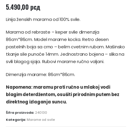
5.490,00
рсд
Linija ženskih marama od 100% svile.
Marama od rebraste – keper svile dimenzija
86cm*86cm. Model marame kocka. Retro desen
pastelnih boja sa crno – belim cvetnim rubom. Mašinsko
tkanje sile punoće 14mm. Jednostrano bojena – slika na
svili blagog sjaja. Rubovi marame ručno valjani.
Dimenzija marame: 86cm*86cm.
Napomena: maramu prati ručno u mlakoj vodi
blagim deterdžentom, osušiti prirodnim putem bez
direktnog izlaganja suncu.
Šifra proizvoda:
240130
Kategorija:
Marame od svile